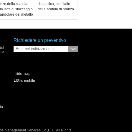
nzo della scatola
di plastica, mini latte
la latta di stoccaggio
della scatola di pranzo
tangolare del metallo
a
Richiedere un preventivo
del
Invii
lle
a
i
o
Sitemap
|
Sito mobile
o
lo
prise Management Services Co.,LTD. All Rights