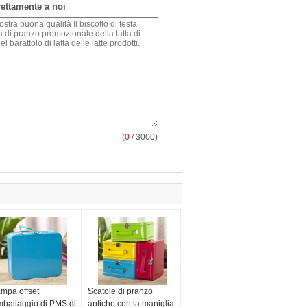
irettamente a noi
(
0
/ 3000)
ampa offset
Scatole di pranzo
mballaggio di PMS di
antiche con la maniglia