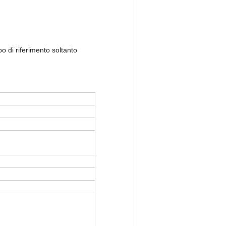
po di riferimento soltanto