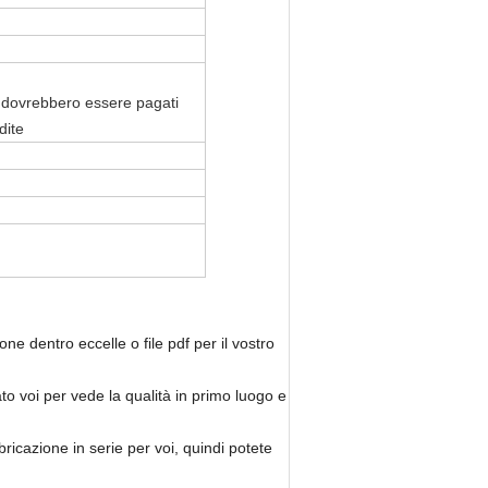
o dovrebbero essere pagati
dite
ne dentro eccelle o file pdf per il vostro
o voi per vede la qualità in primo luogo e
ricazione in serie per voi, quindi potete