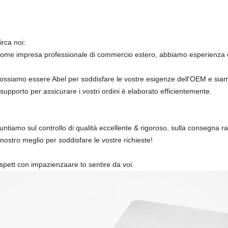
irca noi:
ome impresa professionale di commercio estero, abbiamo esperienza di 
ossiamo essere Abel per soddisfare le vostre esigenze dell'OEM e siam
l supporto per assicurare i vostri ordini è elaborato efficientemente.
untiamo sul controllo di qualità eccellente & rigoroso, sulla consegna 
l nostro meglio per soddisfare le vostre richieste!
spett con impazienzaare to sentire da voi.