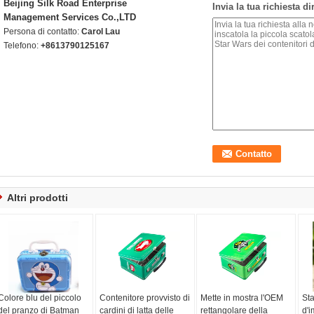
Beijing Silk Road Enterprise
Invia la tua richiesta d
Management Services Co.,LTD
Persona di contatto:
Carol Lau
Telefono:
+8613790125167
Altri prodotti
Colore blu del piccolo
Contenitore provvisto di
Mette in mostra l'OEM
St
del pranzo di Batman
cardini di latta delle
rettangolare della
d'i