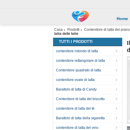
Home
Casa
Prodotti
Contenitore di latta del pran
latta delle latte
TUTTI I PRODOTTI
I
d
contenitore rotondo di latta
contenitore rettangolare di latta
Contenitore quadrato di latta
contenitore ovale di latta
Barattolo di latta di Candy
Contenitore di latta del biscotto
contenitore di latta del tè
Barattolo di latta della sigaretta
contenitore di latta del vino