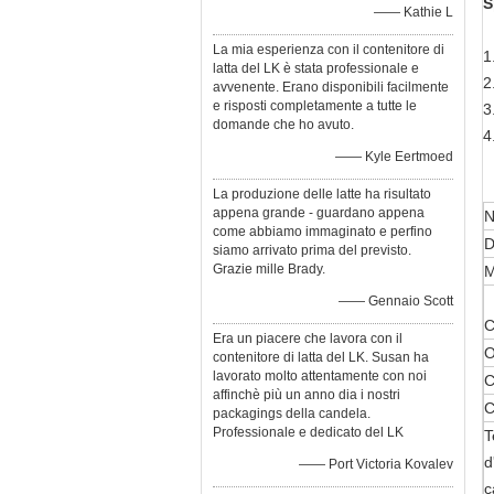
S
—— Kathie L
La mia esperienza con il contenitore di
1
latta del LK è stata professionale e
2
avvenente. Erano disponibili facilmente
e risposti completamente a tutte le
3
domande che ho avuto.
4
—— Kyle Eertmoed
La produzione delle latte ha risultato
appena grande - guardano appena
N
come abbiamo immaginato e perfino
D
siamo arrivato prima del previsto.
Grazie mille Brady.
M
—— Gennaio Scott
C
Era un piacere che lavora con il
contenitore di latta del LK. Susan ha
lavorato molto attentamente con noi
C
affinchè più un anno dia i nostri
C
packagings della candela.
Professionale e dedicato del LK
T
d
—— Port Victoria Kovalev
c