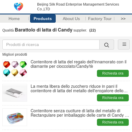
Beijing Silk Road Enterprise Management Services
Co.,LTD
Home
Products
About Us
Factory Tour
>>
Barattolo di latta di Candy
Qualità
supplier.
(22)
Migliori prodotti
Contenitore di latta del regalo dell'innamorato con il
diamante per cioccolato/Candy/tè
Richiesta ora
La menta libera dello zucchero riduce in pani il
contenitore di latta del metallo dell'erogatore dello
zucchero del caffè con le componenti di plastica
Richiesta ora
Contenitore senza cuciture di latta del metallo di
Rectangulare per imballaggio delle carte di Candy e
della menta e di regalo
Richiesta ora