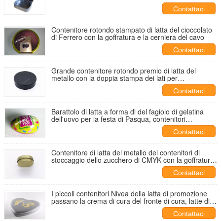
della finestra
Contattaci
Contenitore rotondo stampato di latta del cioccolato
di Ferrero con la goffratura e la cerniera del cavo
Contattaci
Grande contenitore rotondo premio di latta del
metallo con la doppia stampa dei lati per
l'imballaggio del regalo
Contattaci
Barattolo di latta a forma di del fagiolo di gelatina
dell'uovo per la festa di Pasqua, contenitori
decorativi di latta
Contattaci
Contenitore di latta del metallo dei contenitori di
stoccaggio dello zucchero di CMYK con la goffratura
sul coperchio
Contattaci
I piccoli contenitori Nivea della latta di promozione
passano la crema di cura del fronte di cura, latte di
Candy del metallo
Contattaci