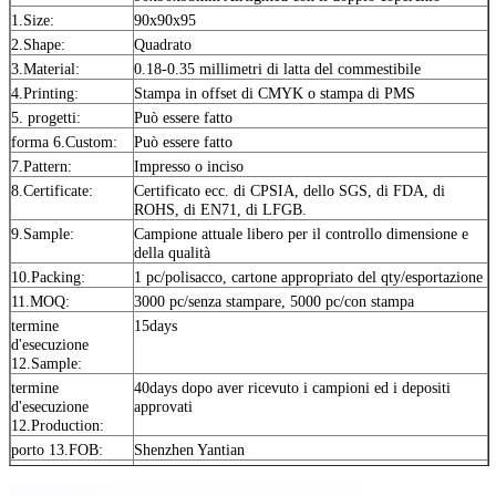
1.Size:
90x90x95
2.Shape:
Quadrato
3.Material:
0.18-0.35 millimetri di latta del commestibile
4.Printing:
Stampa in offset di CMYK o stampa di PMS
5. progetti:
Può essere fatto
forma 6.Custom:
Può essere fatto
7.Pattern:
Impresso o inciso
8.Certificate:
Certificato ecc. di CPSIA, dello SGS, di FDA, di
ROHS, di EN71, di LFGB.
9.Sample:
Campione attuale libero per il controllo dimensione e
della qualità
10.Packing:
1 pc/polisacco, cartone appropriato del qty/esportazione
11.MOQ:
3000 pc/senza stampare, 5000 pc/con stampa
termine
15days
d'esecuzione
12.Sample:
termine
40days dopo aver ricevuto i campioni ed i depositi
d'esecuzione
approvati
12.Production:
porto 13.FOB:
Shenzhen Yantian
termini
deposito di 30%, 70% T/T prima della spedizione
14.Payment: