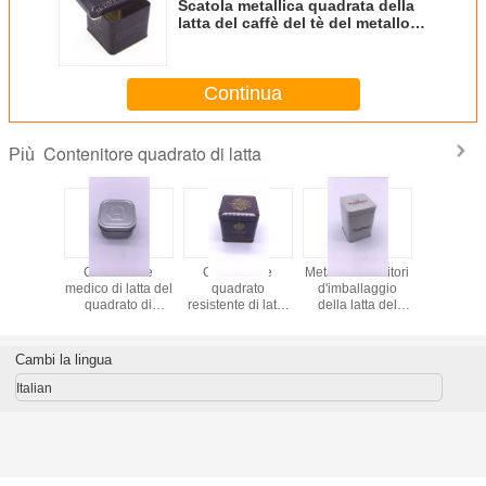
Scatola metallica quadrata della
latta del caffè del tè del metallo
di 90x90x95mm Airtighted con il
doppio coperchio
Continua
Contenitore quadrato di latta
Più
colo
Contenitore
Contenitore
Metal i contenitori
Conteni
nitore
medico di latta del
quadrato
d'imballaggio
quadrato d
 normale
quadrato di
resistente di latta
della latta del
del metal
el metallo
stoccaggio per
del bambino su
commestibile del
stoccagg
offratura
colore del
ordinazione di
contenitore/di latta
biscotto d
prodotto CYMK di
stampa per
del quadrato della
della t
Cambi la lingua
salute
l'imballaggio
prova del
medico
bambino
Italian