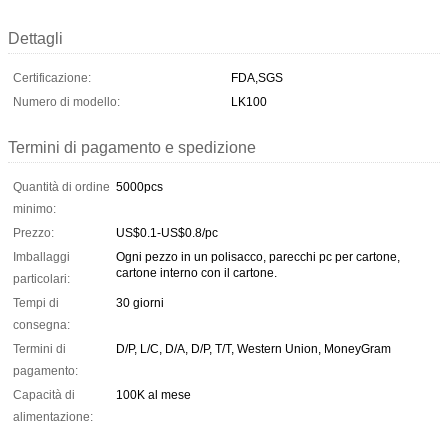
Dettagli
Certificazione:
FDA,SGS
Numero di modello:
LK100
Termini di pagamento e spedizione
Quantità di ordine
5000pcs
minimo:
Prezzo:
US$0.1-US$0.8/pc
Imballaggi
Ogni pezzo in un polisacco, parecchi pc per cartone,
cartone interno con il cartone.
particolari:
Tempi di
30 giorni
consegna:
Termini di
D/P, L/C, D/A, D/P, T/T, Western Union, MoneyGram
pagamento:
Capacità di
100K al mese
alimentazione: