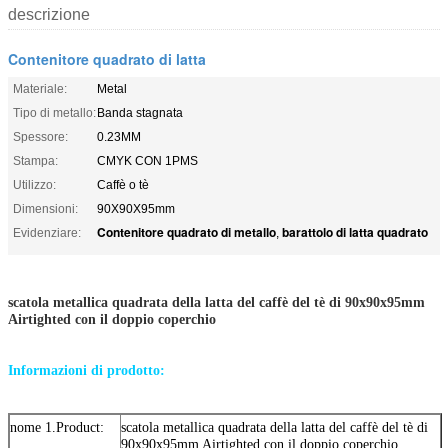
descrizione
Contenitore quadrato di latta
Materiale:
Metal
Tipo di metallo:
Banda stagnata
Spessore:
0.23MM
Stampa:
CMYK CON 1PMS
Utilizzo:
Caffè o tè
Dimensioni:
90X90X95mm
Contenitore quadrato di metallo
barattolo di latta quadrato
Evidenziare:
,
scatola metallica quadrata della latta del caffè del tè di 90x90x95mm
Airtighted con il doppio coperchio
Informazioni di prodotto:
nome 1.Product:
scatola metallica quadrata della latta del caffè del tè di
90x90x95mm Airtighted con il doppio coperchio