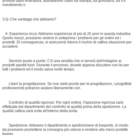
prodotti dalla timbratura, autoadesivo caldo da stampa, da goffratura, da UV
rivestimento o.
3.Q: Che vantaggi che abbiamo?
A: Esperienza ricca: Abbiamo esperienza di più di 20 anni in questa industria.
Quello mezzi, possiamo vedere in anteprima i problemi per gli ordini ed i
prodotti. Di conseguenza, si assicurerà ridurre il rischio di cattiva situazione per
accadere.
Servizio punto a punto: C'è una vendita che vi servirà dall'indagine ai
prodotti spediti fuori. Durante il processo, dovete appena discutere con lei per
tutti i problemi ed il modo salva molto tempo.
Liberi la progettazione: Se non siete pronto per le progettazioni, i progettisti
professionisti potranno aiutarvi liberamente con.
Controllo di qualità rigoroso: Per ogni ordine, l'ispezione rigorosa sarà
effettuata dal dipartimento del controllo di qualità prima della spedizione. La
qualità cattiva sarà evita all'interno della porta.
Spedizione: Abbiamo il dipartimento e spedizioniere di trasporto, in modo
da possiamo promettere la consegna più veloce e rendere alle merci protetto
buono.