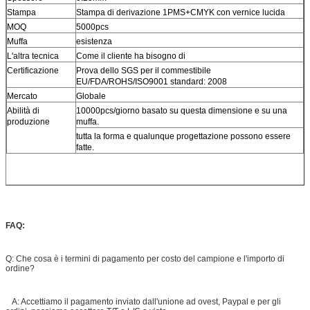
Stampa
Stampa di derivazione 1PMS+CMYK con vernice lucida
MOQ
5000pcs
Muffa
esistenza
L'altra tecnica
Come il cliente ha bisogno di
Certificazione
Prova dello SGS per il commestibile
EU/FDA/ROHS/ISO9001 standard: 2008
Mercato
Globale
Abilità di
10000pcs/giorno basato su questa dimensione e su una
produzione
muffa.
tutta la forma e qualunque progettazione possono essere
fatte.
FAQ:
Q: Che cosa è i termini di pagamento per costo del campione e l'importo di
ordine?
A: Accettiamo il pagamento inviato dall'unione ad ovest, Paypal e per gli