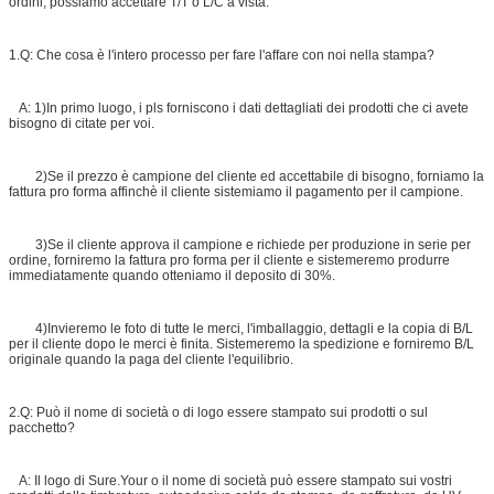
ordini, possiamo accettare T/T o L/C a vista.
1.Q: Che cosa è l'intero processo per fare l'affare con noi nella stampa?
A: 1)In primo luogo, i pls forniscono i dati dettagliati dei prodotti che ci avete
bisogno di citate per voi.
2)Se il prezzo è campione del cliente ed accettabile di bisogno, forniamo la
fattura pro forma affinchè il cliente sistemiamo il pagamento per il campione.
3)Se il cliente approva il campione e richiede per produzione in serie per
ordine, forniremo la fattura pro forma per il cliente e sistemeremo produrre
immediatamente quando otteniamo il deposito di 30%.
4)Invieremo le foto di tutte le merci, l'imballaggio, dettagli e la copia di B/L
per il cliente dopo le merci è finita. Sistemeremo la spedizione e forniremo B/L
originale quando la paga del cliente l'equilibrio.
2.Q: Può il nome di società o di logo essere stampato sui prodotti o sul
pacchetto?
A: Il logo di Sure.Your o il nome di società può essere stampato sui vostri