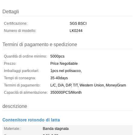
Dettagli
Certificazione:
SGS BSCI
Numero di modello:
LK0244
Termini di pagamento e spedizione
Quantità di ordine minimo:
5000pcs
Prezzo:
Price Negotiable
Imballaggi particolari:
1pcs nel polisacco,
Tempi di consegna:
35-40days
Termini di pagamento:
L/C, D/A, D/P, T/T, Western Union, MoneyGram
Capacità di alimentazione:
350000PCS/Month
descrizione
Contenitore rotondo di latta
Materiale::
Banda stagnata