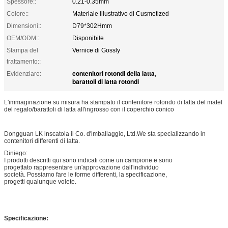
Spessore::
0.21-0.35mm
Colore::
Materiale illustrativo di Cusmetized
Dimensioni::
D79*302Hmm
OEM/ODM::
Disponibile
Stampa del
Vernice di Gossly
trattamento::
contenitori rotondi della latta
Evidenziare:
,
barattoli di latta rotondi
L'immaginazione su misura ha stampato il contenitore rotondo di latta del matel
del regalo/barattoli di latta all'ingrosso con il coperchio conico
Dongguan LK inscatola il Co. d'imballaggio, Ltd.We
sta specializzando in
contenitori differenti di latta.
Diniego:
I prodotti descritti qui sono indicati come un campione e sono
progettato rappresentare un'approvazione dall'individuo
società. Possiamo fare le forme differenti, la specificazione,
progetti qualunque volete.
Specificazione: