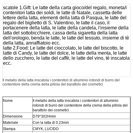
scatole 1.Gift: Le latte della carta gioco/del regalo, moneta/i
contenitori latta dei soldi, le latte di Natale, cassetta delle
lettere della latta, elementi della latta di Pasqua, le latte del
regalo del biglietto di S. Valentino, le latte il caso, il
portacenere della latta, le latte della candela, l'insieme della
latta del sottobicchiere, cassa della sigaretta della latta
dell'orologio, benda le latte, le latte del tessuto, insieme di tè
della latta, annaffiatoio ecc.
latte
2.Food
:
Le latte del cioccolato, le latte del biscotto, le
latte di Candy, le latte del dolce, le latte della menta, le latte
dello zucchero, le latte del caffè, le latte del vino, tè inscatola
ecc.
Il metallo della latta inscatola i contenitori di alluminio rotondi di burro del
contenitore della crema della pillola del barattolo dei cosmetici
Nome
Il metallo della latta inscatola i contenitori di alluminio
rotondi di burro del contenitore della crema della pillola del
barattolo dei cosmetici
Dimensione
D79*302Hmm
Materiale
Con la latta di 0.23mm
Stampa
CMYK, LUCIDO