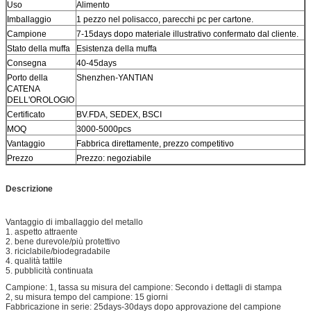
Uso
Alimento
Imballaggio
1 pezzo nel polisacco, parecchi pc per cartone.
Campione
7-15days dopo materiale illustrativo confermato dal cliente.
Stato della muffa
Esistenza della muffa
Consegna
40-45days
Porto della
Shenzhen-YANTIAN
CATENA
DELL'OROLOGIO
Certificato
BV.FDA, SEDEX, BSCI
MOQ
3000-5000pcs
Vantaggio
Fabbrica direttamente, prezzo competitivo
Prezzo
Prezzo: negoziabile
Descrizione
Vantaggio di imballaggio del metallo
1. aspetto attraente
2. bene durevole/più protettivo
3. riciclabile/biodegradabile
4. qualità tattile
5. pubblicità continuata
Campione: 1, tassa su misura del campione: Secondo i dettagli di stampa
2, su misura tempo del campione: 15 giorni
Fabbricazione in serie: 25days-30days dopo approvazione del campione