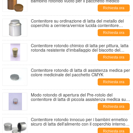
bambino rotondo vuoto per il pacchetto medico
Richiesta ora
Contenitore su ordinazione di latta del metallo del
coperchio a cerniera/vernice lucida contenitore
rotondo della latta
Richiesta ora
Contenitore rotondo chimico di latta per pittura, latta
rotonda resistente d'imballaggio del biscotto del
bambino del cilindro
Richiesta ora
Contenitore rotondo di latta di assistenza medica per
colore medicinale del pacchetto CMYK
Richiesta ora
Modo rotondo di apertura del Pre-rotolo del
contenitore di latta di piccola assistenza medica su
misura
Richiesta ora
Contenitore rotondo innocuo per i bambini ermetico
sicuro di latta dell'alimento con il coperchio interno
D63 x 47mm
Richiesta ora