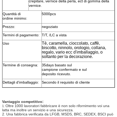
crepitare, vernice della perla, ect di gomma della
vernice.
Quantità di
5000pcs
ordine minimo:
Prezzo:
negoziato
Termini di pagamento:
T/T, /LC a vista
Tè, caramella, cioccolato, caffè,
Uso
biscotto, ninnolo, orologio, collana,
regalo, vario ecc d'imballaggio, o
soltanto per la decorazione.
Termine di consegna:
35days basato sul
campione confermato e sul
deposito ricevuto.
Dettagli d'imballaggio:
Secondo il requisito di cliente
Vantaggio competitivo:
Oltre 1000 lavoratori fabbricare è non solo rifornimento voi una
1.
latta ma inoltre un servizio e una sicurezza.
2. Una fabbrica verificata da LFGB, MSDS, BRC, SEDEX, BSCI può