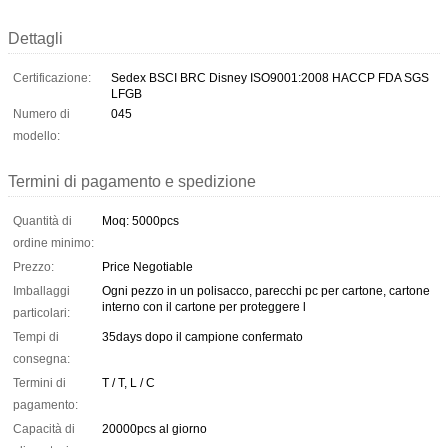
Dettagli
Certificazione:
Sedex BSCI BRC Disney ISO9001:2008 HACCP FDA SGS
LFGB
Numero di
045
modello:
Termini di pagamento e spedizione
Quantità di
Moq: 5000pcs
ordine minimo:
Prezzo:
Price Negotiable
Imballaggi
Ogni pezzo in un polisacco, parecchi pc per cartone, cartone
interno con il cartone per proteggere l
particolari:
Tempi di
35days dopo il campione confermato
consegna:
Termini di
T / T, L / C
pagamento:
Capacità di
20000pcs al giorno