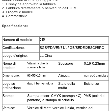
1.
Disney ha approvato la fabbrica
2.
Fabbrica direttamente & benvenuto dell'OEM.
3.
Progetti e modelli
4.
Commestibile
Specificazione:
Numero di modello:
045
Certificazione:
SGS/FDA/EN71/LFGB/SEDEX/BSCI/BRC
Luogo d'origine:
La Cina
Nome di
Spessore
0.19-0.23mm
Vitamina che fa
prodotto
scorrere latta
Altezza
Dimensione:
93x55x15mm
non può cambiare
Logo su
Stato della
Esistenza
dato il benvenuto a
ordinazione
muffa
Stampa:
Stampa offset: CMYK (stampa 4C), PMS (colori di
pantone) o stampa di scintillio
Vernice:
Vernice di Matt, vernice lucida, vernice del