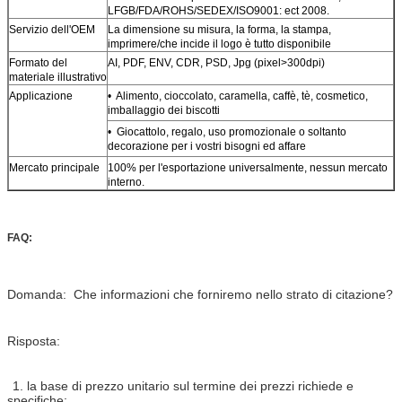
LFGB/FDA/ROHS/SEDEX/ISO9001: ect 2008.
Servizio dell'OEM
La dimensione su misura, la forma, la stampa,
imprimere/che incide il logo è tutto disponibile
Formato del
AI, PDF, ENV, CDR, PSD, Jpg (pixel>300dpi)
materiale illustrativo
Applicazione
• Alimento, cioccolato, caramella, caffè, tè, cosmetico,
imballaggio dei biscotti
• Giocattolo, regalo, uso promozionale o soltanto
decorazione per i vostri bisogni ed affare
Mercato principale
100% per l'esportazione universalmente, nessun mercato
interno.
FAQ:
Domanda: Che informazioni che forniremo nello strato di citazione?
Risposta:
1. la base di prezzo unitario sul termine dei prezzi richiede e
specifiche;