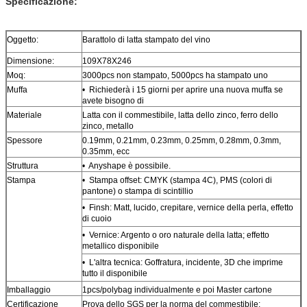
Specificazione:
Oggetto:
Barattolo di latta stampato del vino
Dimensione:
109X78X246
Moq:
3000pcs non stampato, 5000pcs ha stampato uno
Muffa
• Richiederà i 15 giorni per aprire una nuova muffa se
avete bisogno di
Materiale
Latta con il commestibile, latta dello zinco, ferro dello
zinco, metallo
Spessore
0.19mm, 0.21mm, 0.23mm, 0.25mm, 0.28mm, 0.3mm,
0.35mm, ecc
Struttura
• Anyshape è possibile.
Stampa
• Stampa offset: CMYK (stampa 4C), PMS (colori di
pantone) o stampa di scintillio
• Finsh: Matt, lucido, crepitare, vernice della perla, effetto
di cuoio
• Vernice: Argento o oro naturale della latta; effetto
metallico disponibile
• L'altra tecnica: Goffratura, incidente, 3D che imprime
tutto il disponibile
Imballaggio
1pcs/polybag individualmente e poi Master cartone
Certificazione
Prova dello SGS per la norma del commestibile;