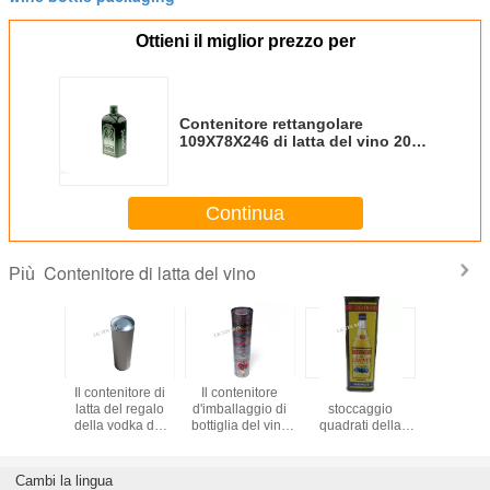
Ottieni il miglior prezzo per
Contenitore rettangolare
109X78X246 di latta del vino 2010
anni, contenitore della latta del
metallo
Continua
Contenitore di latta del vino
Più
nitore
Il contenitore di
Il contenitore
Contenitori di
Latta d
llaggio
latta del regalo
d'imballaggio di
stoccaggio
bottiglia 
di latta
della vodka del
bottiglia del vino
quadrati della
del conten
tiglia di
cilindro della
rosso del cilindro
latta della bottiglia
latta de
con la
Russia/il barattolo
750ml con
di vino bianco,
rosso del 
ura e la
bottiglia di vino
inserisce il
contenitori di
750ml che 
Cambi la lingua