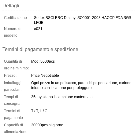
Dettagli
Certificazione:
Sedex BSCI BRC Disney ISO9001:2008 HACCP FDA SGS
LFGB
Numero di
e021
modello:
Termini di pagamento e spedizione
Quantità di
Moq: 5000pcs
ordine minimo:
Prezzo:
Price Negotiable
Imballaggi
Ogni pezzo in un polisacco, parecchi pc per cartone, cartone
interno con il cartone per proteggere l
particolari:
Tempi di
35days dopo il campione confermato
consegna:
Termini di
T / T, L / C
pagamento:
Capacità di
20000pcs al giorno
alimentazione: