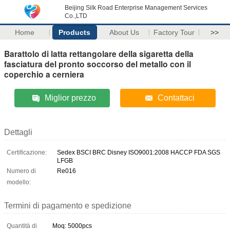
Beijing Silk Road Enterprise Management Services
Co.,LTD
Home
Products
About Us
Factory Tour
>>
Barattolo di latta rettangolare della sigaretta della
fasciatura del pronto soccorso del metallo con il
coperchio a cerniera
Miglior prezzo
Contattaci
Dettagli
Certificazione:
Sedex BSCI BRC Disney ISO9001:2008 HACCP FDA SGS
LFGB
Numero di
Re016
modello:
Termini di pagamento e spedizione
Quantità di
Moq: 5000pcs