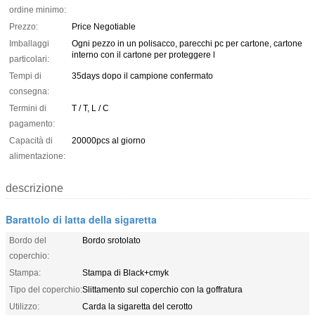
ordine minimo:
Prezzo:
Price Negotiable
Imballaggi
Ogni pezzo in un polisacco, parecchi pc per cartone, cartone
interno con il cartone per proteggere l
particolari:
Tempi di
35days dopo il campione confermato
consegna:
Termini di
T / T, L / C
pagamento:
Capacità di
20000pcs al giorno
alimentazione:
descrizione
Barattolo di latta della sigaretta
Bordo del
Bordo srotolato
coperchio:
Stampa:
Stampa di Black+cmyk
Tipo del coperchio:
Slittamento sul coperchio con la goffratura
Utilizzo:
Carda la sigaretta del cerotto