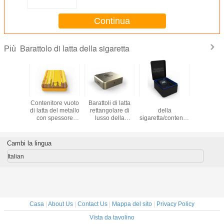
con il coperchio a cerniera
Continua
Barattolo di latta della sigaretta
Più
BV ha
Contenitore vuoto
Barattoli di latta
Barattolo di latta
Duro barat
sso il
di latta del metallo
rettangolare di
della
latta im
nitore
con spessore
lusso della
sigaretta/contenitore
Londra 
olare di
delle
sigaretta spessore
neri latta del
sigarett
 della
portasigarette
di 0.35mm - di
tabacco con forma
pacchett
a con il
0.23mm latta/del
0.23mm
rettangolare del
l'inserzi
Cambi la lingua
 misura
coperchio a
coperchio a
plast
cerniera
cerniera
Italian
Casa
|
About Us
|
Contact Us
|
Mappa del sito
|
Privacy Policy
Vista da tavolino