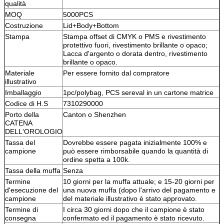
qualità
MOQ
5000PCS
Costruzione
Lid+Body+Bottom
Stampa
Stampa offset di CMYK o PMS e rivestimento
protettivo fuori, rivestimento brillante o opaco;
Lacca d'argento o dorata dentro, rivestimento
brillante o opaco.
Materiale
Per essere fornito dal compratore
illustrativo
Imballaggio
1pc/polybag, PCS sereval in un cartone matrice
Codice di H.S
7310290000
Porto della
Canton o Shenzhen
CATENA
DELL'OROLOGIO
Tassa del
Dovrebbe essere pagata inizialmente 100% e
campione
può essere rimborsabile quando la quantità di
ordine spetta a 100k.
Tassa della muffa
Senza
Termine
10 giorni per la muffa attuale; e 15-20 giorni per
d'esecuzione del
una nuova muffa (dopo l'arrivo del pagamento e
campione
del materiale illustrativo è stato approvato.
Termine di
I circa 30 giorni dopo che il campione è stato
consegna
confermato ed il pagamento è stato ricevuto.