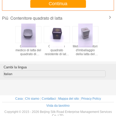
Continua
Contenitore quadrato di latta
Più
colo
Contenitore
Contenitore
Metal i contenitori
Conteni
nitore
medico di latta del
quadrato
d'imballaggio
quadrato d
 normale
quadrato di
resistente di latta
della latta del
del metal
el metallo
stoccaggio per
del bambino su
commestibile del
stoccagg
offratura
colore del
ordinazione di
contenitore/di latta
biscotto d
prodotto CYMK di
stampa per
del quadrato della
della t
Cambi la lingua
salute
l'imballaggio
prova del
medico
bambino
Italian
Casa
|
Chi siamo
|
Contattaci
|
Mappa del sito
|
Privacy Policy
Vista da tavolino
Copyright © 2015 - 2026 Beijing Silk Road Enterprise Management Services
Co.,LTD.