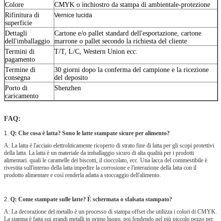
Colore
CMYK o inchiostro da stampa di ambientale-protezione
Rifinitura di
Vernice lucida
superficie
Dettagli
Cartone e/o pallet standard dell'esportazione, cartone
dell'imballaggio
marrone o pallet secondo la richiesta del cliente
Termini di
T/T, L/C, Western Union ecc.
pagamento
Termine di
30 giorni dopo la conferma del campione e la ricezione
consegna
del deposito
Porto di
Shenzhen
caricamento
FAQ:
1.
Q: Che cosa è latta? Sono le latte stampate sicure per alimento?
A: La latta è l'acciaio elettroliticamente ricoperto di strato fine di latta per gli scopi protettivi
della latta. La latta è un materiale da imballaggio sicuro di alta qualità per i prodotti
alimentari. quali le caramelle dei biscotti, il cioccolato, ecc. Una lacca del commestibile è
rivestita sull'interno della latta impedire la corrosione e l'interazione della latta con il
prodotto alimentare e così renderla adatta a stoccaggio dell'alimento.
2.
Q: Come stampate sulle latte? È schermata o sfalsata stampato?
A: La decorazione del metallo è un processo di stampa offset che utilizza i colori di CMYK.
La stampa è fatta sui grandi metalli in primo luogo, poi fendendo nel più piccolo pezzo per