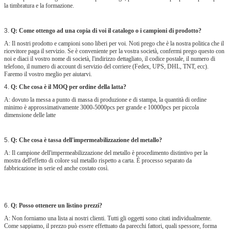
la timbratura e la formazione.
3.
Q: Come ottengo ad una copia di voi il catalogo o i campioni di prodotto?
A: Il nostri prodotto e campioni sono liberi per voi. Noti prego che è la nostra politica che il
ricevitore paga il servizio. Se è conveniente per la vostra società, confermi prego questo con
noi e diaci il vostro nome di società, l'indirizzo dettagliato, il codice postale, il numero di
telefono, il numero di account di servizio del corriere (Fedex, UPS, DHL, TNT, ecc).
Faremo il vostro meglio per aiutarvi.
4.
Q: Che cosa è il MOQ per ordine della latta?
A: dovuto la messa a punto di massa di produzione e di stampa, la quantità di ordine
minimo è approssimativamente 3000-5000pcs per grande e 10000pcs per piccola
dimensione delle latte
5.
Q: Che cosa è tassa dell'impermeabilizzazione del metallo?
A: Il campione dell'impermeabilizzazione del metallo è procedimento distintivo per la
mostra dell'effetto di colore sul metallo rispetto a carta. È processo separato da
fabbricazione in serie ed anche costato così.
6.
Q: Posso ottenere un listino prezzi?
A: Non forniamo una lista ai nostri clienti. Tutti gli oggetti sono citati individualmente.
Come sappiamo, il prezzo può essere effettuato da parecchi fattori, quali spessore, forma