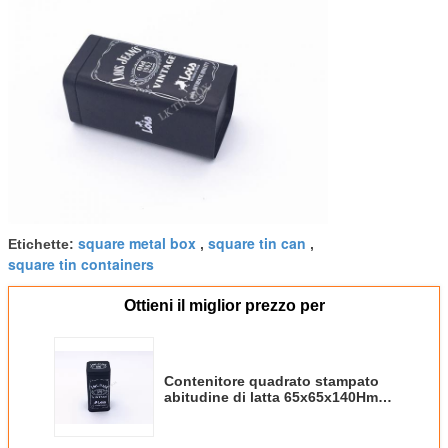
square metal box
square tin can
Etichette:
,
,
square tin containers
Ottieni il miglior prezzo per
Contenitore quadrato stampato
abitudine di latta 65x65x140Hmm
con il coperchio della spina per
l'imballaggio dei vestiti