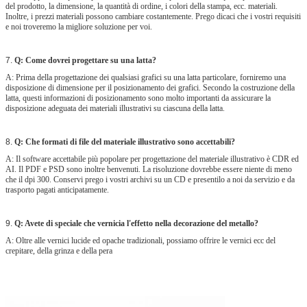
del prodotto, la dimensione, la quantità di ordine, i colori della stampa, ecc. materiali.
Inoltre, i prezzi materiali possono cambiare costantemente. Prego dicaci che i vostri requisiti
e noi troveremo la migliore soluzione per voi.
7.
Q: Come dovrei progettare su una latta?
A: Prima della progettazione dei qualsiasi grafici su una latta particolare, forniremo una
disposizione di dimensione per il posizionamento dei grafici. Secondo la costruzione della
latta, questi informazioni di posizionamento sono molto importanti da assicurare la
disposizione adeguata dei materiali illustrativi su ciascuna della latta.
8.
Q: Che formati di file del materiale illustrativo sono accettabili?
A: Il software accettabile più popolare per progettazione del materiale illustrativo è CDR ed
AI. Il PDF e PSD sono inoltre benvenuti. La risoluzione dovrebbe essere niente di meno
che il dpi 300. Conservi prego i vostri archivi su un CD e presentilo a noi da servizio e da
trasporto pagati anticipatamente.
9.
Q: Avete di speciale che vernicia l'effetto nella decorazione del metallo?
A: Oltre alle vernici lucide ed opache tradizionali, possiamo offrire le vernici ecc del
crepitare, della grinza e della pera